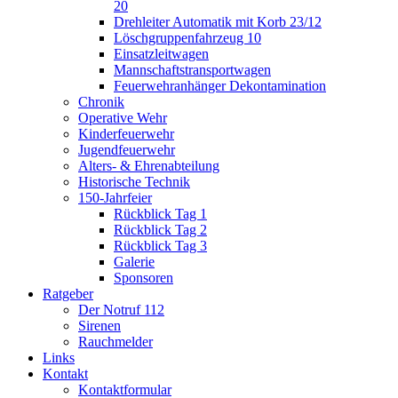
20
Drehleiter Automatik mit Korb 23/12
Löschgruppenfahrzeug 10
Einsatzleitwagen
Mannschaftstransportwagen
Feuerwehranhänger Dekontamination
Chronik
Operative Wehr
Kinderfeuerwehr
Jugendfeuerwehr
Alters- & Ehrenabteilung
Historische Technik
150-Jahrfeier
Rückblick Tag 1
Rückblick Tag 2
Rückblick Tag 3
Galerie
Sponsoren
Ratgeber
Der Notruf 112
Sirenen
Rauchmelder
Links
Kontakt
Kontaktformular