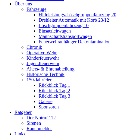
Über uns
Fahrzeuge
Hilfeleistungs-Löschgruppenfahrzeug 20
Drehleiter Automatik mit Korb 23/12
Löschgruppenfahrzeug 10
Einsatzleitwagen
Mannschaftstransportwagen
Feuerwehranhänger Dekontamination
Chronik
Operative Wehr
Kinderfeuerwehr
Jugendfeuerwehr
Alters- & Ehrenabteilung
Historische Technik
150-Jahrfeier
Rückblick Tag 1
Rückblick Tag 2
Rückblick Tag 3
Galerie
Sponsoren
Ratgeber
Der Notruf 112
Sirenen
Rauchmelder
Links