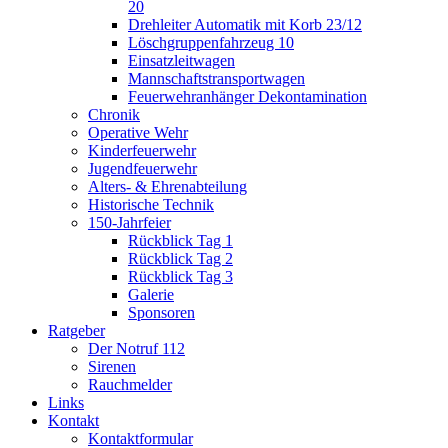
20
Drehleiter Automatik mit Korb 23/12
Löschgruppenfahrzeug 10
Einsatzleitwagen
Mannschaftstransportwagen
Feuerwehranhänger Dekontamination
Chronik
Operative Wehr
Kinderfeuerwehr
Jugendfeuerwehr
Alters- & Ehrenabteilung
Historische Technik
150-Jahrfeier
Rückblick Tag 1
Rückblick Tag 2
Rückblick Tag 3
Galerie
Sponsoren
Ratgeber
Der Notruf 112
Sirenen
Rauchmelder
Links
Kontakt
Kontaktformular