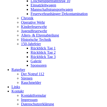
Löschgruppenfahrzeug 10
Einsatzleitwagen
Mannschaftstransportwagen
Feuerwehranhänger Dekontamination
Chronik
Operative Wehr
Kinderfeuerwehr
Jugendfeuerwehr
Alters- & Ehrenabteilung
Historische Technik
150-Jahrfeier
Rückblick Tag 1
Rückblick Tag 2
Rückblick Tag 3
Galerie
Sponsoren
Ratgeber
Der Notruf 112
Sirenen
Rauchmelder
Links
Kontakt
Kontaktformular
Impressum
Datenschutzerklärung