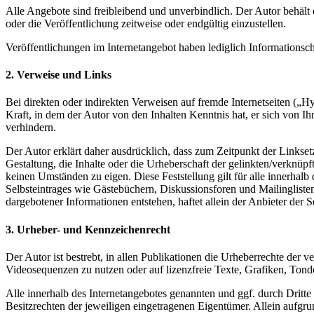
Alle Angebote sind freibleibend und unverbindlich. Der Autor behält
oder die Veröffentlichung zeitweise oder endgültig einzustellen.
Veröffentlichungen im Internetangebot haben lediglich Informationsch
2. Verweise und Links
Bei direkten oder indirekten Verweisen auf fremde Internetseiten („Hy
Kraft, in dem der Autor von den Inhalten Kenntnis hat, er sich von I
verhindern.
Der Autor erklärt daher ausdrücklich, dass zum Zeitpunkt der Linksetz
Gestaltung, die Inhalte oder die Urheberschaft der gelinkten/verknüpft
keinen Umständen zu eigen. Diese Feststellung gilt für alle innerhal
Selbsteintrages wie Gästebüchern, Diskussionsforen und Mailinglisten.
dargebotener Informationen entstehen, haftet allein der Anbieter der S
3. Urheber- und Kennzeichenrecht
Der Autor ist bestrebt, in allen Publikationen die Urheberrechte de
Videosequenzen zu nutzen oder auf lizenzfreie Texte, Grafiken, To
Alle innerhalb des Internetangebotes genannten und ggf. durch Drit
Besitzrechten der jeweiligen eingetragenen Eigentümer. Allein aufgru