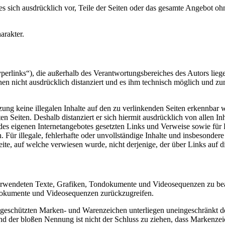
 es sich ausdrücklich vor, Teile der Seiten oder das gesamte Angebot 
arakter.
perlinks“), die außerhalb des Verantwortungsbereiches des Autors liegen
hnen nicht ausdrücklich distanziert und es ihm technisch möglich und zu
ung keine illegalen Inhalte auf den zu verlinkenden Seiten erkennbar w
en Seiten. Deshalb distanziert er sich hiermit ausdrücklich von allen In
b des eigenen Internetangebotes gesetzten Links und Verweise sowie fü
 Für illegale, fehlerhafte oder unvollständige Inhalte und insbesonder
eite, auf welche verwiesen wurde, nicht derjenige, der über Links auf di
r verwendeten Texte, Grafiken, Tondokumente und Videosequenzen zu bea
ndokumente und Videosequenzen zurückzugreifen.
te geschützten Marken- und Warenzeichen unterliegen uneingeschränkt
nd der bloßen Nennung ist nicht der Schluss zu ziehen, dass Markenzeic