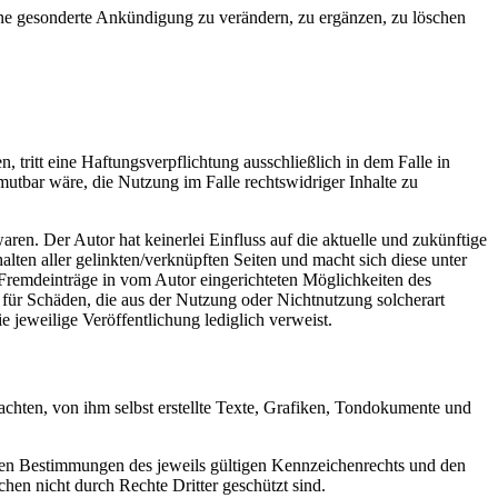
ohne gesonderte Ankündigung zu verändern, zu ergänzen, zu löschen
, tritt eine Haftungsverpflichtung ausschließlich in dem Falle in
mutbar wäre, die Nutzung im Falle rechtswidriger Inhalte zu
aren. Der Autor hat keinerlei Einfluss auf die aktuelle und zukünftige
halten aller gelinkten/verknüpften Seiten und macht sich diese unter
r Fremdeinträge in vom Autor eingerichteten Möglichkeiten des
e für Schäden, die aus der Nutzung oder Nichtnutzung solcherart
e jeweilige Veröffentlichung lediglich verweist.
chten, von ihm selbst erstellte Texte, Grafiken, Tondokumente und
 den Bestimmungen des jeweils gültigen Kennzeichenrechts und den
hen nicht durch Rechte Dritter geschützt sind.