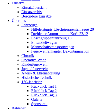
Einsätze
Einsatzübersicht
Einsatzarchiv
Besondere Einsätze
Über uns
Fahrzeuge
Hilfeleistungs-Löschgruppenfahrzeug 20
Drehleiter Automatik mit Korb 23/12
Löschgruppenfahrzeug 10
Einsatzleitwagen
Mannschaftstransportwagen
Feuerwehranhänger Dekontamination
Chronik
Operative Wehr
Kinderfeuerwehr
Jugendfeuerwehr
Alters- & Ehrenabteilung
Historische Technik
150-Jahrfeier
Rückblick Tag 1
Rückblick Tag 2
Rückblick Tag 3
Galerie
Sponsoren
Ratgeber