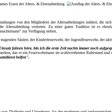
tungen von den Mitgliedern der Altersabteilungen initiiert, die sich
ltersabteilung vertreten. Zu einer guten Tradition ist es ebenfa
ihnachtsmann" zur Verfügung stehen.
 tragenden Säulen: der Kinderfeuerwehr, der Jugendfeuerwehr, der akti
nsatz fahren höre, bin ich die erste Zeit nachts immer noch aufge
 merken, das er ein Feuerwehrmann im wohlverdienten Ruhestand und nu
satzdienst helfen".
rger von Thalheim und Umgebung. An der modernen und umfangreichen A