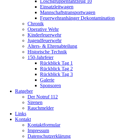
Löschgruppenfahrzeug 10
Einsatzleitwagen
Mannschaftstransportwagen
Feuerwehranhänger Dekontamination
Chronik
Operative Wehr
Kinderfeuerwehr
Jugendfeuerwehr
Alters- & Ehrenabteilung
Historische Technik
150-Jahrfeier
Rückblick Tag 1
Rückblick Tag 2
Rückblick Tag 3
Galerie
Sponsoren
Ratgeber
Der Notruf 112
Sirenen
Rauchmelder
Links
Kontakt
Kontaktformular
Impressum
Datenschutzerklärung