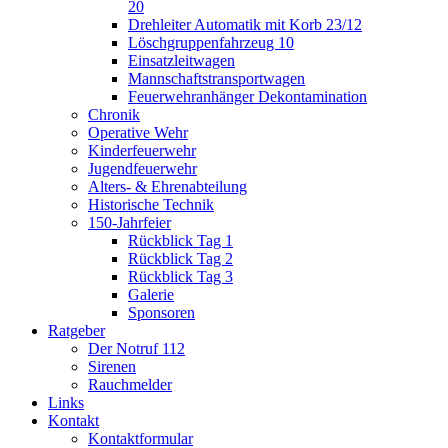
20
Drehleiter Automatik mit Korb 23/12
Löschgruppenfahrzeug 10
Einsatzleitwagen
Mannschaftstransportwagen
Feuerwehranhänger Dekontamination
Chronik
Operative Wehr
Kinderfeuerwehr
Jugendfeuerwehr
Alters- & Ehrenabteilung
Historische Technik
150-Jahrfeier
Rückblick Tag 1
Rückblick Tag 2
Rückblick Tag 3
Galerie
Sponsoren
Ratgeber
Der Notruf 112
Sirenen
Rauchmelder
Links
Kontakt
Kontaktformular