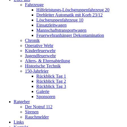
Fahrzeuge
Hilfeleistungs-Löschgruppenfahrzeug 20
Drehleiter Automatik mit Korb 23/12
Löschgruppenfahrzeug 10
Einsatzleitwagen
Mannschaftstransportwagen
Feuerwehranhänger Dekontamination
Chronik
Operative Wehr
Kinderfeuerwehr
Jugendfeuerwehr
Alters- & Ehrenabteilung
Historische Technik
150-Jahrfeier
Rückblick Tag 1
Rückblick Tag 2
Rückblick Tag 3
Galerie
Sponsoren
Ratgeber
Der Notruf 112
Sirenen
Rauchmelder
Links